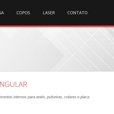
SA
COPOS
LASER
CONTATO
ANGULAR
mentos internos para anéis, pulseiras, colares e placa