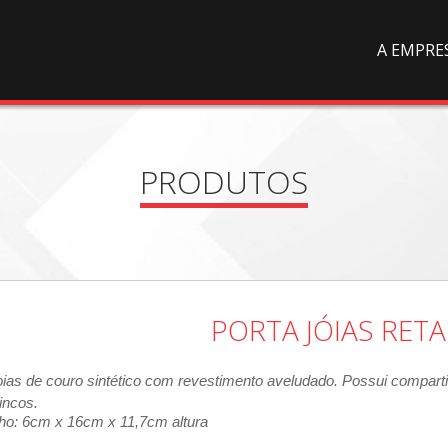
A EMPRE
PRODUTOS
PORTA JÓIAS RET
oias de couro sintético com revestimento aveludado. Possui comparti
incos.
ho: 6cm x 16cm x
11,7cm altura