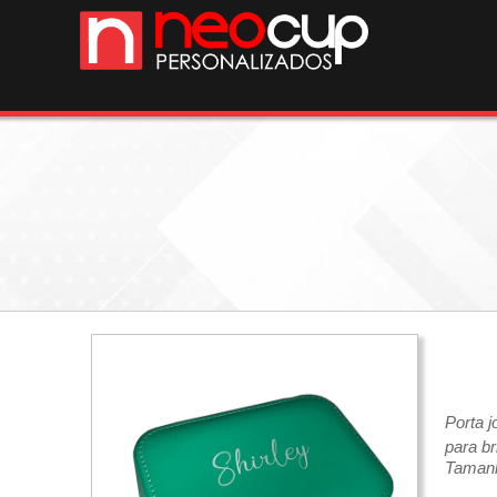
Porta j
para br
Taman