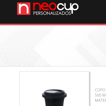
COPO
500 M
MATER