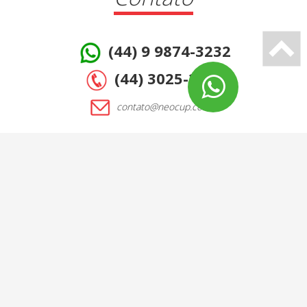
(44) 9 9874-3232
(44) 3025-2771
contato@neocup.com.br
Redes Sociais
A EMPRESA
COPOS
LASER
CONTATO
Todos os Direitos Reservados - Neocup Acrílicos