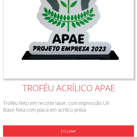
TROFÉU ACRÍLICO APAE
Troféu feito em recorte laser, com impressão UV.
Base feita com placa em acrílico preta.
[+] Laser